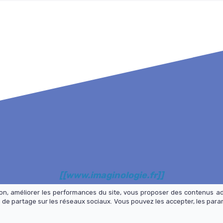
[[www.imaginologie.fr]]
tion, améliorer les performances du site, vous proposer des contenus a
tivez à votre excellence pour réaliser vos objectifs 
 de partage sur les réseaux sociaux. Vous pouvez les accepter, les para